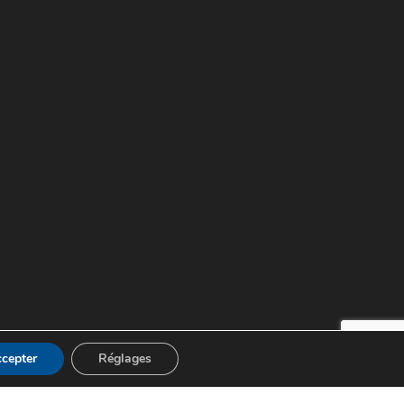
cepter
Réglages