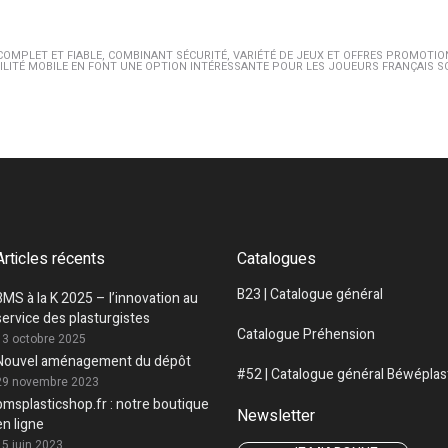
 COMPLET ET FIABLE, COMBINANT SÉCURITÉ, VARIÉTÉ DE JEUX ET OFFRES PROMOTI
ILITÉ MOBILE EN FONT UNE OPTION INTÉRESSANTE POUR LES JOUEURS FRANÇAIS S
Articles récents
Catalogues
B23 | Catalogue général
BMS à la K 2025 – l’innovation au
service des plasturgistes
Catalogue Préhension
13 octobre 2025
Nouvel aménagement du dépôt
#52 | Catalogue général Béwéplas
29 novembre 2023
bmsplasticshop.fr : notre boutique
Newsletter
en ligne
15 juin 2023