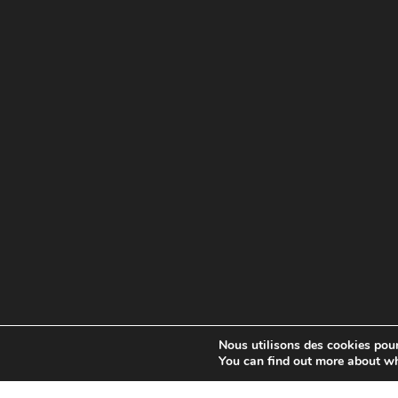
Nous utilisons des cookies pour 
You can find out more about wh