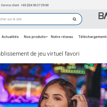
Service client
+33 (0)4 50 27 29 00
Actualités
Nos produits
Notre réseau
Téléchargement
ablissement de jeu virtuel favori