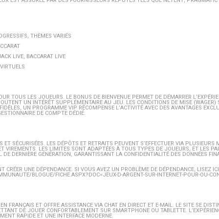
 JEUX EST ASSURÉE PAR DES FOURNISSEURS RÉPUTÉS TELS QUE NETENT, PRAGMATI
OGRESSIFS, THÈMES VARIÉS
ACCARAT
JACK LIVE, BACCARAT LIVE
 VIRTUELS
OUR TOUS LES JOUEURS. LE BONUS DE BIENVENUE PERMET DE DÉMARRER L’EXPÉRIE
OUTENT UN INTÉRÊT SUPPLÉMENTAIRE AU JEU. LES CONDITIONS DE MISE (WAGER) 
IDÈLES, UN PROGRAMME VIP RÉCOMPENSE L’ACTIVITÉ AVEC DES AVANTAGES EXCLU
GESTIONNAIRE DE COMPTE DÉDIÉ.
 ET SÉCURISÉES. LES DÉPÔTS ET RETRAITS PEUVENT S’EFFECTUER VIA PLUSIEURS
ET VIREMENTS. LES LIMITES SONT ADAPTÉES À TOUS TYPES DE JOUEURS, ET LES P
L DE DERNIÈRE GÉNÉRATION, GARANTISSANT LA CONFIDENTIALITÉ DES DONNÉES FIN
T CRÉER UNE DÉPENDANCE. SI VOUS AVEZ UN PROBLÈME DE DÉPENDANCE, LISEZ ICI
MUNAUTE/BLOGUE/FICHE.ASPX?DOC=JEUX-D-ARGENT-SUR-INTERNET-POUR-OU-CO
E EN FRANÇAIS ET OFFRE ASSISTANCE VIA CHAT EN DIRECT ET E-MAIL. LE SITE SE DI
TTANT DE JOUER CONFORTABLEMENT SUR SMARTPHONE OU TABLETTE. L’EXPÉRIENCE
EMENT RAPIDE ET UNE INTERFACE MODERNE.