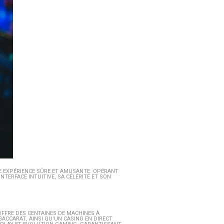
E EXPÉRIENCE SÛRE ET AMUSANTE. OPÉRANT
TERFACE INTUITIVE, SA CÉLÉRITÉ ET SON
OFFRE DES CENTAINES DE MACHINES À
BACCARAT, AINSI QU’UN CASINO EN DIRECT