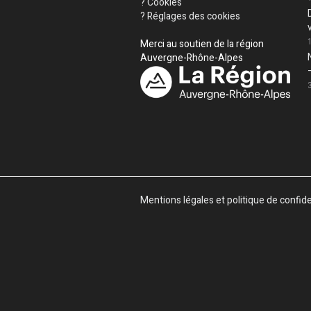
? Cookies
? Réglages des cookies
Merci au soutien de la région
Auvergne-Rhône-Alpes
Mentions légales et politique de confide