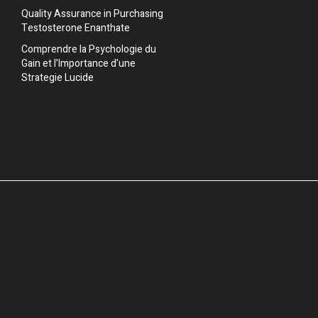
Quality Assurance in Purchasing
Testosterone Enanthate
Comprendre la Psychologie du
Gain et l’Importance d’une
Strategie Lucide