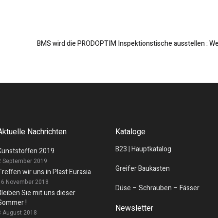
BMS wird die PRODOPTIM Inspektionstische ausstellen : Wes
Aktuelle Nachrichten
Kataloge
B23 | Hauptkatalog
Kunststoffen 2019
2 September 2019
Greifer Baukasten
Treffen wir uns in Plast Eurasia
16 November 2018
Düse – Schrauben – Fässer
Bleiben Sie mit uns dieser
Sommer !
Newsletter
3 August 2018