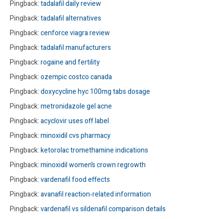
Pingback:
tadalafil daily review
Pingback:
tadalafil alternatives
Pingback:
cenforce viagra review
Pingback:
tadalafil manufacturers
Pingback:
rogaine and fertility
Pingback:
ozempic costco canada
Pingback:
doxycycline hyc 100mg tabs dosage
Pingback:
metronidazole gel acne
Pingback:
acyclovir uses off label
Pingback:
minoxidil cvs pharmacy
Pingback:
ketorolac tromethamine indications
Pingback:
minoxidil women’s crown regrowth
Pingback:
vardenafil food effects
Pingback:
avanafil reaction‑related information
Pingback:
vardenafil vs sildenafil comparison details